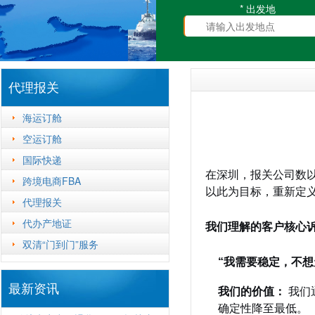
* 出发地
代理报关
海运订舱
空运订舱
国际快递
在深圳，报关公司数
跨境电商FBA
以此为目标，重新定义
代理报关
代办产地证
我们理解的客户核心
双清“门到门”服务
“我需要稳定，不想
最新资讯
我们的价值：
我们
确定性降至最低。