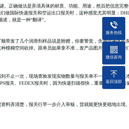
打哑谜。正确做法是弄清具体的材质、功能、用途，然后把信息完整
我们做国际快递报关和空运出口报关时，这种感觉尤其明显：DH
描述，就是一种“翻译”。
服务热线
厂顺带发了几个润滑剂样品说是附赠，你要警觉，含油含液体的
这种模糊空间砍掉。跟单员如果拿不准，发产品图片和说明给我
微信咨询
遇到不止一次，现场查验发现实物数量与报关单不一致，跟单员
返回顶部
PS报关、FEDEX报关时，因为快递扫描很快，重量和件数一出
把资料弄清楚，报关行早一步介入审核，货就能更快更稳地出境