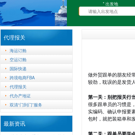
* 出发地
代理报关
海运订舱
空运订舱
国际快递
做外贸跟单的朋友经
跨境电商FBA
较劲，耽误的是发货
代理报关
代办产地证
第一关：别把报关行当
双清“门到门”服务
很多跟单员的习惯是
实编码、确认申报要
包时，就把装箱单和
最新资讯
第二关：跟单员要学会