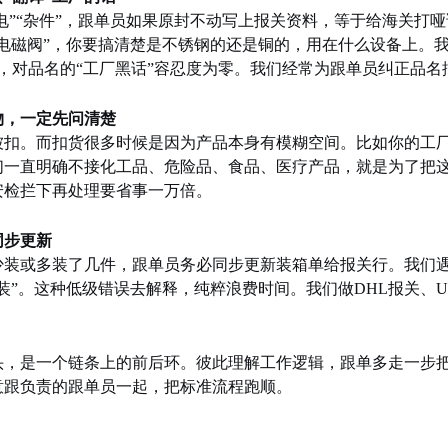
白电”“杂件”，跟单员如果原封不动写上报关资料，等于给海关
电磁阀”，你要搞清楚是不锈钢的还是铜的，用在什么设备上。
些系统，对品名的“工厂黑话”容忍度为零。我们经常为跟单员纠正品名
物，一定先问清楚
被扣。而扣货很多时候是因为产品本身有模糊空间。比如你的工
们一直明确不接化工品、危险品、食品、医疗产品，就是为了把
安检拦下再处理要省事一万倍。
同步更新
少装或多装了几件，跟单员务必同步更新装箱单给报关行。我们
装”。这种低级错误去解释，纯粹浪费时间。我们做DHL报关、U
头，是一个链条上的前后环。彼此理解工作逻辑，跟单多走一步
意跟负责的跟单员一起，把标准流程跑顺。