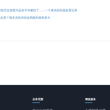
那批空运货因为品名不符被扣了……一个真实的应急处置记录
敢走货？报关员告诉你这风险到底有多大
业务范围
增值服务