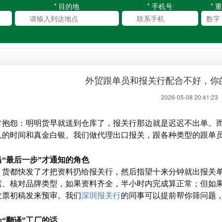
* 目的地
* 手机号
* 
外贸跟单员和报关行配合不好，你
2026-05-08 20:41:2
常抱怨：明明货早就送到仓库了，报关行那边就是迟迟不出单。
人的时间和真金白银。我们做代理出口报关，跟各种类型的跟单
“最后一步”才通知的角色
，货都快发了才把资料扔给报关行，然后指望十来分钟就出报关
素、核对品牌类型，如果资料齐全，半小时内完成算正常；但如
发票初稿发来预审。我们
深圳报关行
的同事可以提前帮你筛问题
“翻译”工厂的话