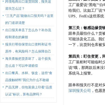
跨境电商出口退货回国，报关这
工厂最爱说“黑电”“
道坎怎么过？
给我们。比如工厂说“
“三无产品”能做出口报关吗？这里
UPS、FedEx这
的门道讲清楚
第三关：敏感边缘货
出口报关单丢了怎么办？补办流
跟单员最怕什么？货
程和潜在的麻烦
可能涉及化工品。我
报关行帮你保管出口资料和证书
一下，比货到仓库被
原件，有风险吗？怎么保障自己
第四关：盯住变更，
海关查验把货弄坏了，这个损失
工厂装柜时可能临时
怎么追？可以申请赔偿
说“哦，那两款后来没
出口餐具、水杯、饭盒，这些“食
系统马上报警。
品接触材料”我们为什么不敢碰
跟单和报关行不是对
产品无牌，但包装袋上印着“品质
深圳报关公司
，也愿
认证”标识，算有品牌吗？